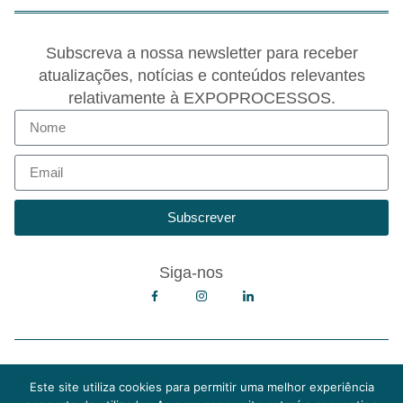
Subscreva a nossa newsletter para receber
atualizações, notícias e conteúdos relevantes
relativamente à EXPOPROCESSOS.
Subscrever
Siga-nos
Copyright © 2026 EXPOPROCESSOS
Política de Privacidade
Este site utiliza cookies para permitir uma melhor experiência
Política de Cookies