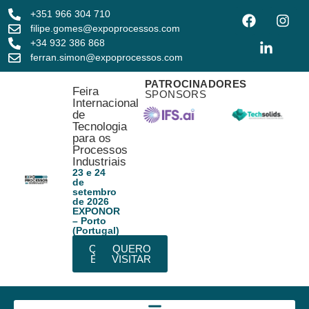
+351 966 304 710
filipe.gomes@expoprocessos.com
+34 932 386 868
ferran.simon@expoprocessos.com
PATROCINADORES
Feira
SPONSORS
Internacional
de
Tecnologia
para os
Processos
Industriais
23 e 24
de
setembro
de 2026
EXPONOR
– Porto
(Portugal)
QUERO
QUERO
EXPOR
VISITAR