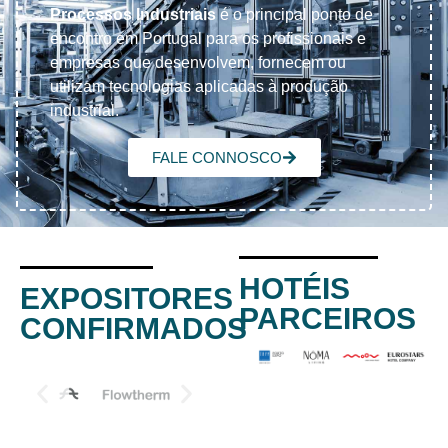
Processos Industriais
é o principal ponto de
encontro em Portugal para os profissionais e
empresas que desenvolvem, fornecem ou
utilizam tecnologias aplicadas à produção
industrial.
FALE CONNOSCO
HOTÉIS
EXPOSITORES
PARCEIROS
CONFIRMADOS