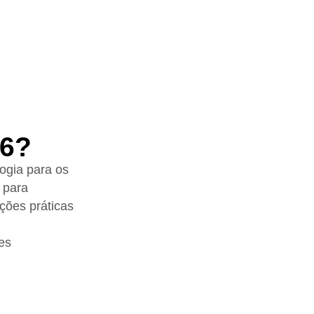
6?
gia para os
 para
uções práticas
es