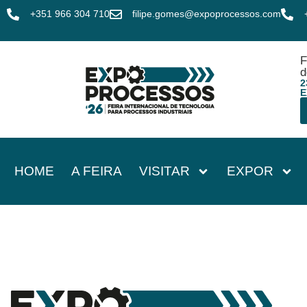
+351 966 304 710
filipe.gomes@expoprocessos.com
F
d
2
E
HOME
A FEIRA
VISITAR
EXPOR