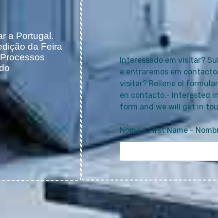
r a Portugal.
edição da Feira
s Processos
 do