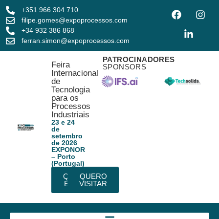
+351 966 304 710
filipe.gomes@expoprocessos.com
+34 932 386 868
ferran.simon@expoprocessos.com
PATROCINADORES
Feira
SPONSORS
Internacional
de
Tecnologia
para os
Processos
Industriais
23 e 24
de
setembro
de 2026
EXPONOR
– Porto
(Portugal)
QUERO
QUERO
EXPOR
VISITAR