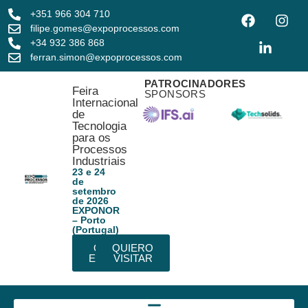
+351 966 304 710
filipe.gomes@expoprocessos.com
+34 932 386 868
ferran.simon@expoprocessos.com
PATROCINADORES
Feira
SPONSORS
Internacional
de
Tecnologia
para os
Processos
Industriais
23 e 24
de
setembro
de 2026
EXPONOR
– Porto
(Portugal)
QUIERO
QUIERO
EXPONER
VISITAR