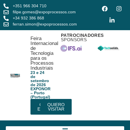
+351 966 304 710
filipe.gomes@expoprocessos.com
+34 932 386 868
ferran.simon@expoprocessos.com
PATROCINADORES
Feira
SPONSORS
Internacional
de
Tecnologia
para os
Processos
Industriais
23 e 24
de
setembro
de 2026
EXPONOR
– Porto
(Portugal)
QUIERO
QUIERO
EXPONER
VISITAR