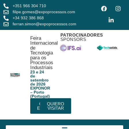
+351 966 304 710
filipe.gomes@expoprocessos.com
+34 932 386 868
ferran.simon@expoprocessos.com
PATROCINADORES
Feira
SPONSORS
Internacional
de
Tecnologia
para os
Processos
Industriais
23 e 24
de
setembro
de 2026
EXPONOR
– Porto
(Portugal)
QUIERO
QUIERO
EXPONER
VISITAR