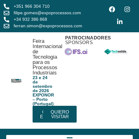
+351 966 304 710
filipe.gomes@expoprocessos.com
+34 932 386 868
ferran.simon@expoprocessos.com
PATROCINADORES
Feira
SPONSORS
Internacional
de
Tecnologia
para os
Processos
Industriais
23 e 24
de
setembro
de 2026
EXPONOR
– Porto
(Portugal)
QUIERO
QUIERO
EXPONER
VISITAR