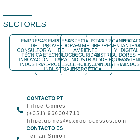
SECTORES
EMPRESAS
EMPRESAS
ESPECIALISTAS
FABRICANTES,
PLATA
DE
PROVEEDORAS
EN MEDIO
REPRESENTANTES
D
CONSULTORÍA
DE
AMBIENTE,
Y
DIGITAL
TÉCNICA E
TECNOLOGÍA
SEGURIDAD
DISTRIBUIDORES
INNOVACIÓN
PARA
INDUSTRIAL Y
DE EQUIPOS
MANTEN
INDUSTRIAL
PROCESOS
EFICIENCIA
INDUSTRIALES
INDUS
INDUSTRIALES
ENERGÉTICA
CONTACTO PT
Filipe Gomes
(+351) 966304710
filipe.gomes@expoprocessos.com
CONTACTO ES
Ferran Simon