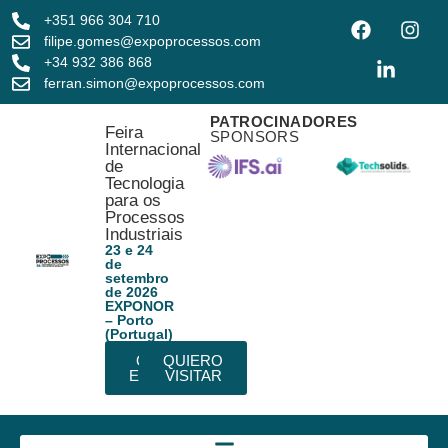
+351 966 304 710
filipe.gomes@expoprocessos.com
+34 932 386 868
ferran.simon@expoprocessos.com
PATROCINADORES
Feira
SPONSORS
Internacional
de
Tecnologia
para os
Processos
Industriais
23 e 24
de
setembro
de 2026
EXPONOR
– Porto
(Portugal)
QUIERO
QUIERO
EXPONER
VISITAR