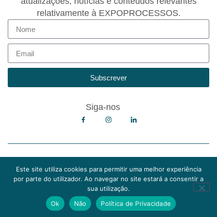
atualizações, notícias e conteúdos relevantes
relativamente à EXPOPROCESSOS.
Subscrever
Siga-nos
Copyright © 2026 EXPOPROCESSOS
Política de Privacidade
Este site utiliza cookies para permitir uma melhor experiência
Política de Cookies
por parte do utilizador. Ao navegar no site estará a consentir a
Termos e Condições de Utilização
sua utilização.
Media KIT
Ok
Não
Política de Privacidade