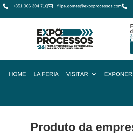
+351 966 304 710
filipe.gomes@expoprocessos.com
F
d
2
E
HOME
LA FERIA
VISITAR
EXPONER
Produto da empre