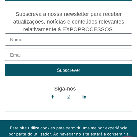
Subscreva a nossa newsletter para receber
atualizações, notícias e conteúdos relevantes
relativamente à EXPOPROCESSOS.
Subscrever
Siga-nos
Copyright © 2026 EXPOPROCESSOS
Política de Privacidade
Este site utiliza cookies para permitir uma melhor experiência
Política de Cookies
por parte do utilizador. Ao navegar no site estará a consentir a