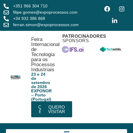
+351 966 304 710
filipe.gomes@expoprocessos.com
+34 932 386 868
ferran.simon@expoprocessos.com
PATROCINADORES
Feira
SPONSORS
Internacional
de
Tecnologia
para os
Processos
Industriais
23 e 24
de
setembro
de 2026
EXPONOR
– Porto
(Portugal)
QUERO
QUERO
EXPOR
VISITAR