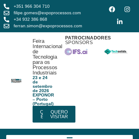
+351 966 304 710
filipe.gomes@expoprocessos.com
+34 932 386 868
ferran.simon@expoprocessos.com
PATROCINADORES
Feira
SPONSORS
Internacional
de
Tecnologia
para os
Processos
Industriais
23 e 24
de
setembro
de 2026
EXPONOR
– Porto
(Portugal)
QUERO
QUERO
EXPOR
VISITAR