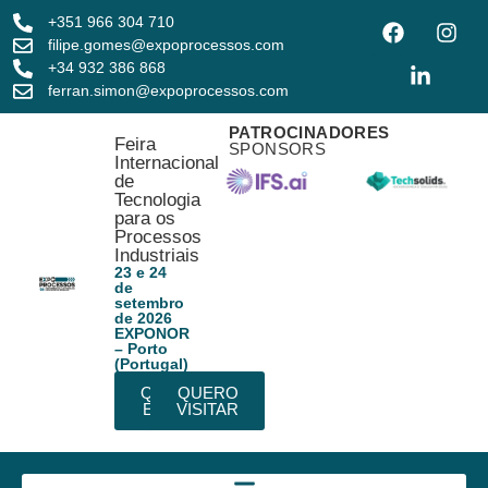
+351 966 304 710
filipe.gomes@expoprocessos.com
+34 932 386 868
ferran.simon@expoprocessos.com
PATROCINADORES
Feira
SPONSORS
Internacional
de
Tecnologia
para os
Processos
Industriais
23 e 24
de
setembro
de 2026
EXPONOR
– Porto
(Portugal)
QUERO
QUERO
EXPOR
VISITAR