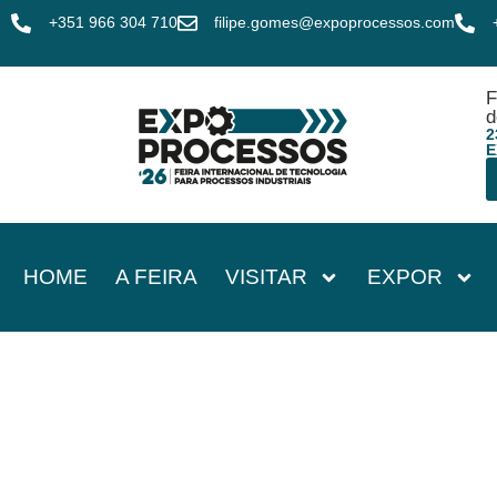
+351 966 304 710
filipe.gomes@expoprocessos.com
F
d
2
E
HOME
A FEIRA
VISITAR
EXPOR