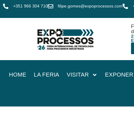
+351 966 304 710
filipe.gomes@expoprocessos.com
F
d
2
E
HOME
LA FERIA
VISITAR
EXPONER