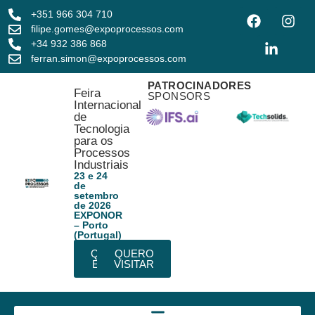
+351 966 304 710
filipe.gomes@expoprocessos.com
+34 932 386 868
ferran.simon@expoprocessos.com
PATROCINADORES
Feira
SPONSORS
Internacional
de
Tecnologia
para os
Processos
Industriais
23 e 24
de
setembro
de 2026
EXPONOR
– Porto
(Portugal)
QUERO
QUERO
EXPOR
VISITAR