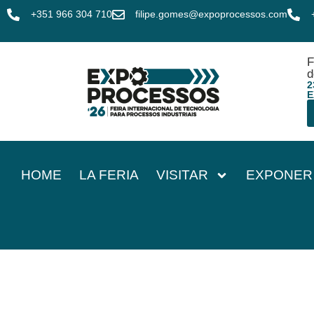
+351 966 304 710
filipe.gomes@expoprocessos.com
F
d
2
E
HOME
LA FERIA
VISITAR
EXPONER