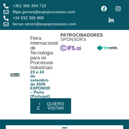
+351 966 304 710
filipe.gomes@expoprocessos.com
+34 932 386 868
ferran.simon@expoprocessos.com
PATROCINADORES
Feira
SPONSORS
Internacional
de
Tecnologia
para os
Processos
Industriais
23 e 24
de
setembro
de 2026
EXPONOR
– Porto
(Portugal)
QUIERO
QUIERO
EXPONER
VISITAR