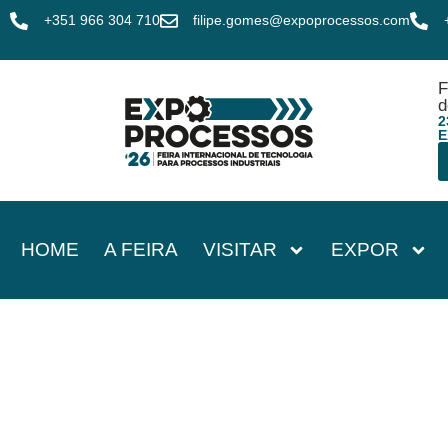
+351 966 304 710
filipe.gomes@expoprocessos.com
F
d
2
E
HOME
A FEIRA
VISITAR
EXPOR