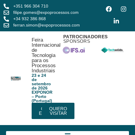
+351 966 304 710
filipe.gomes@expoprocessos.com
+34 932 386 868
ferran.simon@expoprocessos.com
PATROCINADORES
Feira
SPONSORS
Internacional
de
Tecnologia
para os
Processos
Industriais
23 e 24
de
setembro
de 2026
EXPONOR
– Porto
(Portugal)
QUIERO
QUIERO
EXPONER
VISITAR