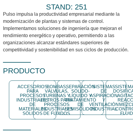
STAND: 251
Pulso impulsa la productividad empresarial mediante la
modernización de plantas y sistemas de control.
Implementamos soluciones de ingeniería que mejoran el
rendimiento energético y operativo, permitiendo a las
organizaciones alcanzar estándares superiores de
competitividad y sostenibilidad en sus ciclos de producción.
PRODUCTO
ACCESORIOS
BOMBAS,
SEPARACIÓN
SISTEMAS
SISTEM
PARA
VÁLVULAS,
SÓLIDO-
DE
DOSIFIC
PROCESOS
TURBINAS Y
LÍQUIDO Y
ASPIRACIÓN
AGITAC
INDUSTRIALES
FILTROS PARA
TRATAMIENTO
Y
REACC
DE
PROCESOS
DE
VENTILACIÓN
MEZCL
MATERIALES
INDUSTRIALES
SEMISÓLIDOS
INDUSTRIAL
CONTRO
SÓLIDOS
DE FLUIDOS
FLUI