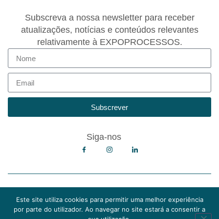
Subscreva a nossa newsletter para receber
atualizações, notícias e conteúdos relevantes
relativamente à EXPOPROCESSOS.
Subscrever
Siga-nos
Copyright © 2026 EXPOPROCESSOS
Política de Privacidade
Este site utiliza cookies para permitir uma melhor experiência
Política de Cookies
por parte do utilizador. Ao navegar no site estará a consentir a
Termos e Condições de Utilização