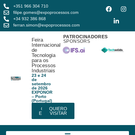
+351 966 304 710
filipe.gomes@expoprocessos.com
+34 932 386 868
ferran.simon@expoprocessos.com
PATROCINADORES
Feira
SPONSORS
Internacional
de
Tecnologia
para os
Processos
Industriais
23 e 24
de
setembro
de 2026
EXPONOR
– Porto
(Portugal)
QUIERO
QUIERO
EXPONER
VISITAR