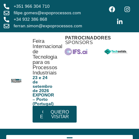
+351 966 304 710
filipe.gomes@expoprocessos.com
+34 932 386 868
ferran.simon@expoprocessos.com
PATROCINADORES
Feira
SPONSORS
Internacional
de
Tecnologia
para os
Processos
Industriais
23 e 24
de
setembro
de 2026
EXPONOR
– Porto
(Portugal)
QUIERO
QUIERO
EXPONER
VISITAR