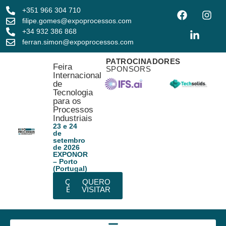
+351 966 304 710
filipe.gomes@expoprocessos.com
+34 932 386 868
ferran.simon@expoprocessos.com
PATROCINADORES
Feira
SPONSORS
Internacional
de
Tecnologia
para os
Processos
Industriais
23 e 24
de
setembro
de 2026
EXPONOR
– Porto
(Portugal)
QUERO
QUERO
EXPOR
VISITAR