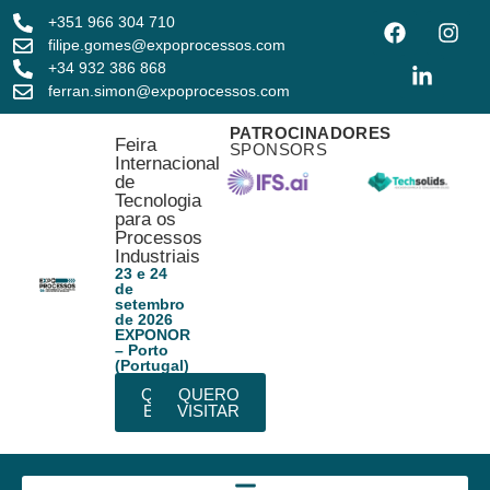
+351 966 304 710
filipe.gomes@expoprocessos.com
+34 932 386 868
ferran.simon@expoprocessos.com
PATROCINADORES
Feira
SPONSORS
Internacional
de
Tecnologia
para os
Processos
Industriais
23 e 24
de
setembro
de 2026
EXPONOR
– Porto
(Portugal)
QUERO
QUERO
EXPOR
VISITAR