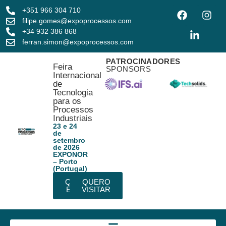
+351 966 304 710
filipe.gomes@expoprocessos.com
+34 932 386 868
ferran.simon@expoprocessos.com
PATROCINADORES
Feira
SPONSORS
Internacional
de
Tecnologia
para os
Processos
Industriais
23 e 24
de
setembro
de 2026
EXPONOR
– Porto
(Portugal)
QUERO
QUERO
EXPOR
VISITAR