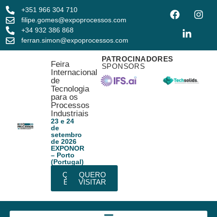
+351 966 304 710
filipe.gomes@expoprocessos.com
+34 932 386 868
ferran.simon@expoprocessos.com
PATROCINADORES
Feira
SPONSORS
Internacional
de
Tecnologia
para os
Processos
Industriais
23 e 24
de
setembro
de 2026
EXPONOR
– Porto
(Portugal)
QUERO
QUERO
EXPOR
VISITAR