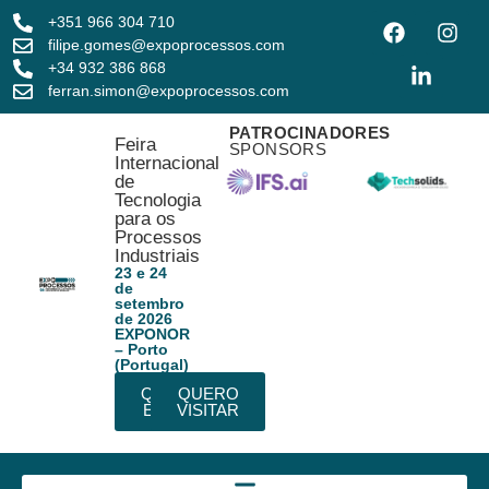
+351 966 304 710
filipe.gomes@expoprocessos.com
+34 932 386 868
ferran.simon@expoprocessos.com
PATROCINADORES
Feira
SPONSORS
Internacional
de
Tecnologia
para os
Processos
Industriais
23 e 24
de
setembro
de 2026
EXPONOR
– Porto
(Portugal)
QUERO
QUERO
EXPOR
VISITAR