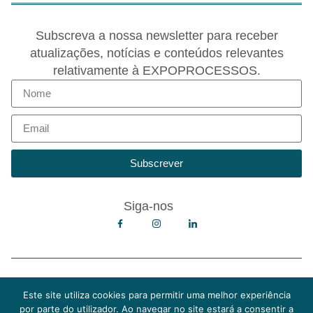
Subscreva a nossa newsletter para receber
atualizações, notícias e conteúdos relevantes
relativamente à EXPOPROCESSOS.
Subscrever
Siga-nos
Copyright © 2026 EXPOPROCESSOS
Política de Privacidade
Este site utiliza cookies para permitir uma melhor experiência
Política de Cookies
por parte do utilizador. Ao navegar no site estará a consentir a