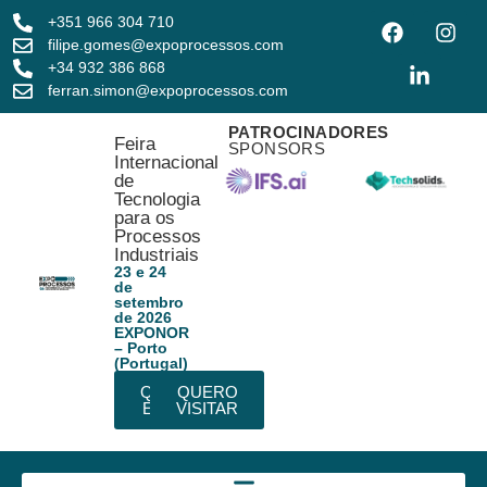
+351 966 304 710
filipe.gomes@expoprocessos.com
+34 932 386 868
ferran.simon@expoprocessos.com
PATROCINADORES
Feira
SPONSORS
Internacional
de
Tecnologia
para os
Processos
Industriais
23 e 24
de
setembro
de 2026
EXPONOR
– Porto
(Portugal)
QUERO
QUERO
EXPOR
VISITAR