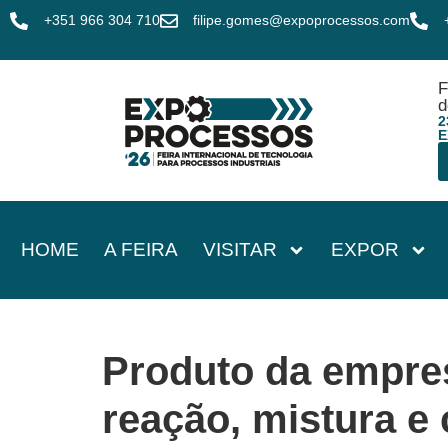
+351 966 304 710
filipe.gomes@expoprocessos.com
F
d
2
E
HOME
A FEIRA
VISITAR
EXPOR
Produto da empre
reação, mistura e 